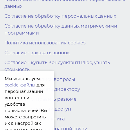
данных
Согласие на обработку персональных данных
Согласие на обработку данных метрическими
программами
Политика использования cookies
Согласие - заказать звонок
Согласие - купить КонсультантПлюс, узнать
стоимость
Мы используем
Согласие - остались вопросы
cookie-файлы
для
Согласие - написать директору
персонализации
контента и
Согласие - отправить резюме
удобства
Согласие - пробный доступ
пользователей. Вы
можете запретить
Согласие - Главная книга
их в настройках
Согласие - Форма обратной связи
своего браузера.