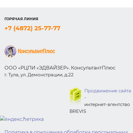
ГОРЯЧАЯ ЛИНИЯ
+7 (4872) 25-77-77
ООО «РЦПИ «ЭДВАЙЗЕР». КонсультантПлюс
г. Тула, ул. Демонстрации, д.22
Продвижение сайта
-
интернет-агентство
BREVIS
bewin999
bewin999
bewin999
gwin4d
bewin999
bewin999
bewin999
gwin4d
Политика в отношении обработки персональных