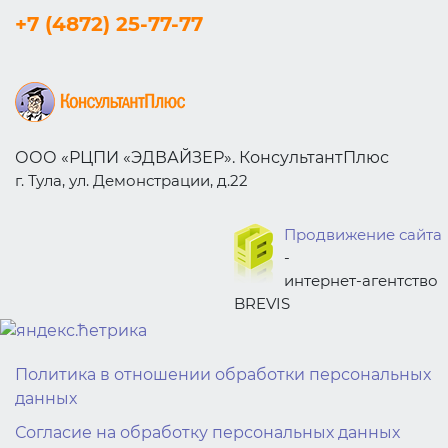
+7 (4872) 25-77-77
ООО «РЦПИ «ЭДВАЙЗЕР». КонсультантПлюс
г. Тула, ул. Демонстрации, д.22
Продвижение сайта
-
интернет-агентство
BREVIS
bewin999
bewin999
bewin999
gwin4d
bewin999
bewin999
bewin999
gwin4d
Политика в отношении обработки персональных
данных
Согласие на обработку персональных данных