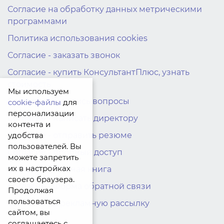
Согласие на обработку данных метрическими
программами
Политика использования cookies
Согласие - заказать звонок
Согласие - купить КонсультантПлюс, узнать
стоимость
Мы используем
Согласие - остались вопросы
cookie-файлы
для
персонализации
Согласие - написать директору
контента и
Согласие - отправить резюме
удобства
пользователей. Вы
Согласие - пробный доступ
можете запретить
их в настройках
Согласие - Главная книга
своего браузера.
Согласие - Форма обратной связи
Продолжая
пользоваться
Согласие на рекламную рассылку
сайтом, вы
соглашаетесь с