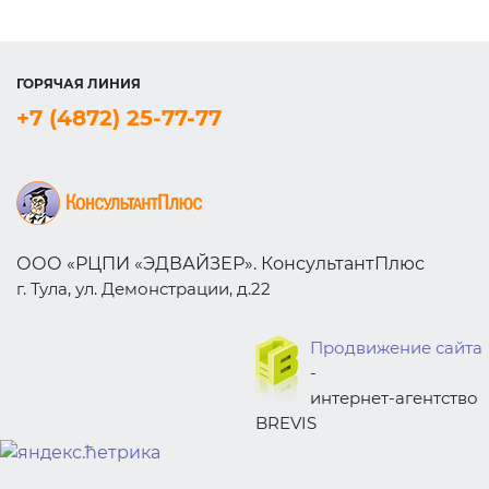
ГОРЯЧАЯ ЛИНИЯ
+7 (4872) 25-77-77
ООО «РЦПИ «ЭДВАЙЗЕР». КонсультантПлюс
г. Тула, ул. Демонстрации, д.22
Продвижение сайта
-
интернет-агентство
BREVIS
bewin999
bewin999
bewin999
gwin4d
bewin999
bewin999
bewin999
gwin4d