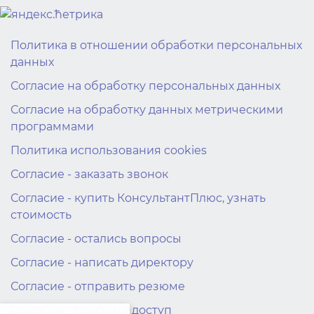
bewin999
bewin999
bewin999
gwin4d
bewin999
bewin999
bewin999
gwin4d
Политика в отношении обработки персональных
данных
Согласие на обработку персональных данных
Согласие на обработку данных метрическими
программами
Политика использования cookies
Согласие - заказать звонок
Согласие - купить КонсультантПлюс, узнать
стоимость
Согласие - остались вопросы
Согласие - написать директору
Согласие - отправить резюме
Согласие - пробный доступ